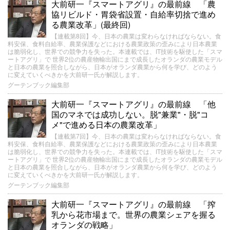
大前研一『スマートアグリ』の最前線 「農
協リビルド・胃袋省設置・自給率切捨で進め
る農業改革」(最終回)
【連載第8回】今、日本の農業は変わらなければならない。食
料安保、食料自給率、農業保護などにおける農業政策の歪みにより日本農業
は脆弱化し、世界での競争力を失った。本連載では、IT技術を駆使した「スマ
ートアグリ」で 世界2位の農産物輸出国にまで成長したオランダの農業モデル
と日本の農業を照合しながら、日本がオランダ農業から何を学び、どのよう
に変えていくべきかを大前研一氏が解説します。
グーテンブック編集部
大前研一『スマートアグリ』の最前線 「他
国のマネでは成功しない。脱"兼業"・脱"コ
メ"で進める日本の農業改革」
【連載第7回】今、日本の農業は変わらなければならない。食
料安保、食料自給率、農業保護などにおける農業政策の歪みにより日本農業
は脆弱化し、世界での競争力を失った。本連載では、IT技術を駆使した「スマ
ートアグリ」で 世界2位の農産物輸出国にまで成長したオランダの農業モデル
と日本の農業を照合しながら、日本がオランダ農業から何を学び、どのよう
に変えていくべきかを大前研一氏が解説します。
グーテンブック編集部
大前研一『スマートアグリ』の最前線 「搾
乳から花市場まで。世界の農業シェアを握る
オランダの戦略」