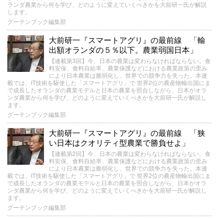
ランダ農業から何を学び、どのように変えていくべきかを大前研一氏が解説
します。
グーテンブック編集部
大前研一『スマートアグリ』の最前線 「輸
出額オランダの５％以下。農業弱国日本」
【連載第3回】今、日本の農業は変わらなければならない。食
料安保、食料自給率、農業保護などにおける農業政策の歪み
により日本農業は脆弱化し、世界での競争力を失った。本連
載では、IT技術を駆使した「スマートアグリ」で 世界2位の農産物輸出国にま
で成長したオランダの農業モデルと日本の農業を照合しながら、日本がオラ
ンダ農業から何を学び、どのように変えていくべきかを大前研一氏が解説し
ます。
グーテンブック編集部
大前研一『スマートアグリ』の最前線 「狭
い日本はクオリティ型農業で勝負せよ」
【連載第2回】今、日本の農業は変わらなければならない。食
料安保、食料自給率、農業保護などにおける農業政策の歪み
により日本農業は脆弱化し、世界での競争力を失った。本連
載では、IT技術を駆使した「スマートアグリ」で 世界2位の農産物輸出国にま
で成長したオランダの農業モデルと日本の農業を照合しながら、日本がオラ
ンダ農業から何を学び、どのように変えていくべきかを大前研一氏が解説し
ます。
グーテンブック編集部