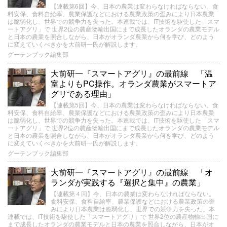
【連載第6回】今、日本の農業は変わらなければならない。食
料安保、食料自給率、農業保護などにおける農業政策の歪みにより日本農業
は脆弱化し、世界での競争力を失った。本連載では、IT技術を駆使した「スマ
ートアグリ」で 世界2位の農産物輸出国にまで成長したオランダの農業モデル
と日本の農業を照合しながら、日本がオランダ農業から何を学び、どのよう
に変えていくべきかを大前研一氏が解説します。
グーテンブック編集部
大前研一『スマートアグリ』の最前線 「温
室よりもPC操作。オランダ農業がスマートア
グリである理由」
【連載第5回】今、日本の農業は変わらなければならない。食
料安保、食料自給率、農業保護などにおける農業政策の歪みにより日本農業
は脆弱化し、世界での競争力を失った。本連載では、IT技術を駆使した「スマ
ートアグリ」で 世界2位の農産物輸出国にまで成長したオランダの農業モデル
と日本の農業を照合しながら、日本がオランダ農業から何を学び、どのよう
に変えていくべきかを大前研一氏が解説します。
グーテンブック編集部
大前研一『スマートアグリ』の最前線 「オ
ランダが実践する『選択と集中』の農業」
【連載第４回】今、日本の農業は変わらなければならない。
食料安保、食料自給率、農業保護などにおける農業政策の歪
みにより日本農業は脆弱化し、世界での競争力を失った。本
連載では、IT技術を駆使した「スマートアグリ」で 世界2位の農産物輸出国に
まで成長したオランダの農業モデルと日本の農業を照合しながら、日本がオ