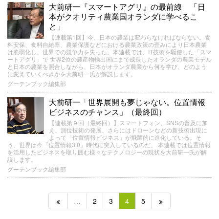
大前研一『スマートアグリ』の最前線 「日
本がクオリティ農業国オランダに学べるこ
と」
【連載第1回】今、日本の農業は変わらなければならない。食
料安保、食料自給率、農業保護などにおける農業政策の歪みにより日本農業
は脆弱化し、世界での競争力を失った。本連載では、IT技術を駆使した「スマ
ートアグリ」で 世界2位の農産物輸出国にまで成長したオランダの農業モデル
と日本の農業を照合しながら、日本がオランダ農業から何を学び、どのよう
に変えていくべきかを大前研一氏が解説します。
グーテンブック編集部
大前研一「世界展開も夢じゃない。位置情報
ビジネスのチャンス」（最終回）
【連載第９回（最終回）】スマートフォン、SNSの普及に加
え、測位技術の発展、さらにはドローンなどの新技術出現に
よって「位置情報ビジネス」が飛躍的に進化している。そ
う、世界は今「位置情報3.0」時代に突入しているのだ。 本連載では位置情報
を活用したビジネスを取り囲む様々なテクノロジーの現状を大前研一氏が解
説します。
グーテンブック編集部
…
2
3
4
5