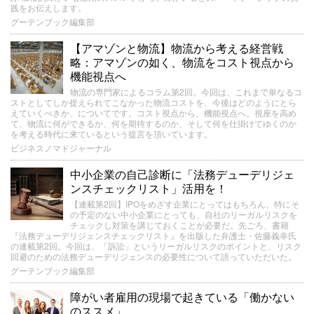
践をお伝えします。
グーテンブック編集部
【アマゾンと物流】物流から考える経営戦
略：アマゾンの如く、物流をコスト視点から
機能視点へ
物流の専門家によるコラム第2回。今回は、これまで単なるコ
ストとしてしか捉えられてこなかった物流コストを、今後はどのようにとら
えていくべきか、についてです。コスト視点から、機能視点へ。視座を高め
て、物流に何ができるか、何を期待するのか、そして何を仕掛けてゆくのか
を考える時代に来ているという提言を頂いています。
ビジネスノマドジャーナル
中小企業の自己診断に「法務デューデリジェ
ンスチェックリスト」活用を！
【連載第2回】IPOをめざす企業にとってはもちろん、特にそ
の予定のない中小企業にとっても、自社のリーガルリスクを
チェックし対策を講じておくことが必要だ。先ごろ、書籍
『法務デューデリジェンスチェックリスト』を出版した弁護士・佐藤義幸氏
の連載第2回。今回は、「訴訟」というリーガルリスクのポイントと、リスク
回避のための法務デューデリジェンスの必要性について語っていただいた。
グーテンブック編集部
障がい者雇用の現場で起きている「働かない
のススメ」