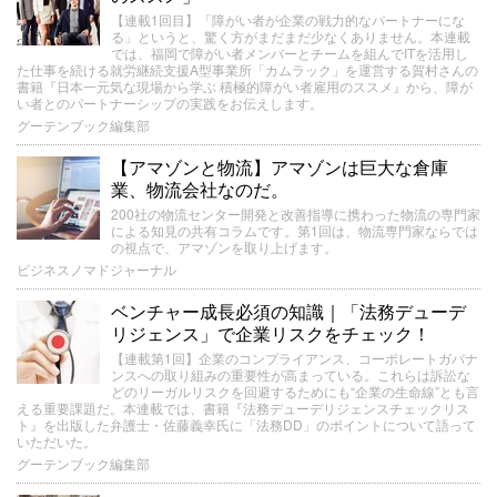
【連載1回目】「障がい者が企業の戦力的なパートナーにな
る」というと、驚く方がまだまだ少なくありません。本連載
では、福岡で障がい者メンバーとチームを組んでITを活用し
た仕事を続ける就労継続支援A型事業所「カムラック」を運営する賀村さんの
書籍『日本一元気な現場から学ぶ 積極的障がい者雇用のススメ』から、障が
い者とのパートナーシップの実践をお伝えします。
グーテンブック編集部
【アマゾンと物流】アマゾンは巨大な倉庫
業、物流会社なのだ。
200社の物流センター開発と改善指導に携わった物流の専門家
による知見の共有コラムです。第1回は、物流専門家ならでは
の視点で、アマゾンを取り上げます。
ビジネスノマドジャーナル
ベンチャー成長必須の知識｜「法務デューデ
リジェンス」で企業リスクをチェック！
【連載第1回】企業のコンプライアンス、コーポレートガバナ
ンスへの取り組みの重要性が高まっている。これらは訴訟な
どのリーガルリスクを回避するためにも“企業の生命線”とも言
える重要課題だ。本連載では、書籍『法務デューデリジェンスチェックリス
ト』を出版した弁護士・佐藤義幸氏に「法務DD」のポイントについて語って
いただいた。
グーテンブック編集部