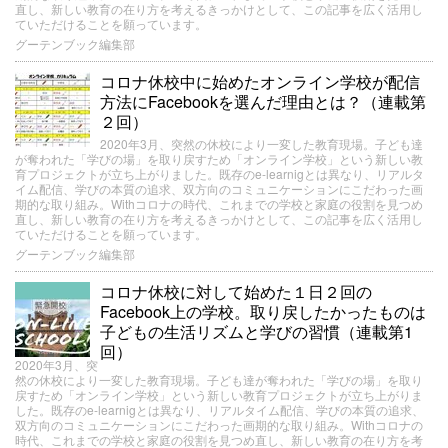
直し、新しい教育の在り方を考えるきっかけとして、この記事を広く活用し
ていただけることを願っています。
グーテンブック編集部
コロナ休校中に始めたオンライン学校が配信
方法にFacebookを選んだ理由とは？（連載第
２回）
2020年3月、突然の休校により一変した教育現場。子ども達
が奪われた「学びの場」を取り戻すため「オンライン学校」という新しい教
育プロジェクトが立ち上がりました。既存のe-learnigとは異なり、リアルタ
イム配信、学びの本質の追求、双方向のコミュニケーションにこだわった画
期的な取り組み。Withコロナの時代、これまでの学校と家庭の役割を見つめ
直し、新しい教育の在り方を考えるきっかけとして、この記事を広く活用し
ていただけることを願っています。
グーテンブック編集部
コロナ休校に対して始めた１日２回の
Facebook上の学校。取り戻したかったものは
子どもの生活リズムと学びの習慣（連載第1
回）
2020年3月、突
然の休校により一変した教育現場。子ども達が奪われた「学びの場」を取り
戻すため「オンライン学校」という新しい教育プロジェクトが立ち上がりま
した。既存のe-learnigとは異なり、リアルタイム配信、学びの本質の追求、
双方向のコミュニケーションにこだわった画期的な取り組み。Withコロナの
時代、これまでの学校と家庭の役割を見つめ直し、新しい教育の在り方を考