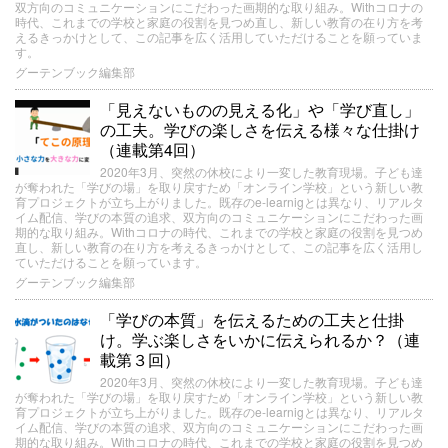
双方向のコミュニケーションにこだわった画期的な取り組み。Withコロナの
時代、これまでの学校と家庭の役割を見つめ直し、新しい教育の在り方を考
えるきっかけとして、この記事を広く活用していただけることを願っていま
す。
グーテンブック編集部
「見えないものの見える化」や「学び直し」
の工夫。学びの楽しさを伝える様々な仕掛け
（連載第4回）
2020年3月、突然の休校により一変した教育現場。子ども達
が奪われた「学びの場」を取り戻すため「オンライン学校」という新しい教
育プロジェクトが立ち上がりました。既存のe-learnigとは異なり、リアルタ
イム配信、学びの本質の追求、双方向のコミュニケーションにこだわった画
期的な取り組み。Withコロナの時代、これまでの学校と家庭の役割を見つめ
直し、新しい教育の在り方を考えるきっかけとして、この記事を広く活用し
ていただけることを願っています。
グーテンブック編集部
「学びの本質」を伝えるための工夫と仕掛
け。学ぶ楽しさをいかに伝えられるか？（連
載第３回）
2020年3月、突然の休校により一変した教育現場。子ども達
が奪われた「学びの場」を取り戻すため「オンライン学校」という新しい教
育プロジェクトが立ち上がりました。既存のe-learnigとは異なり、リアルタ
イム配信、学びの本質の追求、双方向のコミュニケーションにこだわった画
期的な取り組み。Withコロナの時代、これまでの学校と家庭の役割を見つめ