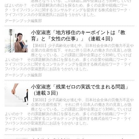
急務となっている。この課題に国や企業はどう対峙していけ
ばよいのか？ その課題解決の糸口を探るため、多くの企業や組織にワー
ク・ライフバランスに関するコンサルティングを提供する株式会社ワーク・
ライフバランスの小室淑恵氏にお話をうかがいました。
グーテンブック編集部
小室淑恵「地方移住のキーポイントは『教
育』と『女性の仕事』」（連載４回）
【第4回】少子高齢化が進む中、日本社会全体の労働力不足や
企業の生産性低下、それに伴う日本人の働き方の見直しが急
務となっている。この課題に国や企業はどう対峙していけば
よいのか？ その課題解決の糸口を探るため、多くの企業や組織にワーク・
ライフバランスに関するコンサルティングを提供する株式会社ワーク・ライ
フバランスの小室淑恵氏にお話をうかがいました。
グーテンブック編集部
小室淑恵「残業ゼロの実践で生まれる問題」
（連載３回）
【第3回】少子高齢化が進む中、日本社会全体の労働力不足や
企業の生産性低下、それに伴う日本人の働き方の見直しが急
務となっている。この課題に国や企業はどう対峙していけば
よいのか？ その課題解決の糸口を探るため、多くの企業や組織にワーク・
ライフバランスに関するコンサルティングを提供する株式会社ワーク・ライ
フバランスの小室淑恵氏にお話をうかがいました。
グーテンブック編集部