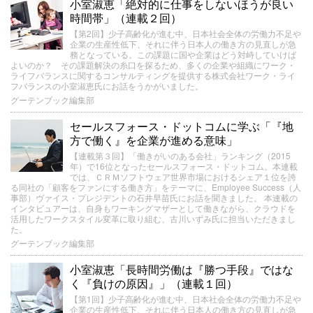
小室淑恵「絶対的に仕事をしないほうが良い
時間帯」（連載２回）
【第2回】少子高齢化が進む中、日本社会全体の労働力不足や
企業の生産性低下、それに伴う日本人の働き方の見直しが急
務となっている。この課題に国や企業はどう対峙していけば
よいのか？ その課題解決の糸口を探るため、多くの企業や組織にワーク・
ライフバランスに関するコンサルティングを提供する株式会社ワーク・ライ
フバランスの小室淑恵氏にお話をうかがいました。
グーテンブック編集部
セールスフォース・ドットコムに学ぶ「『地
方で働く』を企業が進める意味」
【連載第３回】「働きがいのある会社」ランキング（2015
年）で16位となったセールスフォース・ドットコム。本連載
では、ＣＲＭソフトウェア世界市場におけるシェア１位を誇
る同社の「顧客をファンにする働き方」をテーマに、Employee Success（人
事部）ヴァイス・プレジデントの石井早苗氏にお話を聞きました。 本連載の
インタビュアーは、自身もワーキングマザーとして働きながら、クラウドを
活用したワークスタイル変革に取り組む、古川いずみ氏に担当いただきまし
た。
グーテンブック編集部
小室淑恵「長時間労働は『勝つ手段』ではな
く『負けの原因』」（連載１回）
【第1回】少子高齢化が進む中、日本社会全体の労働力不足や
企業の生産性低下、それに伴う日本人の働き方の見直しが急