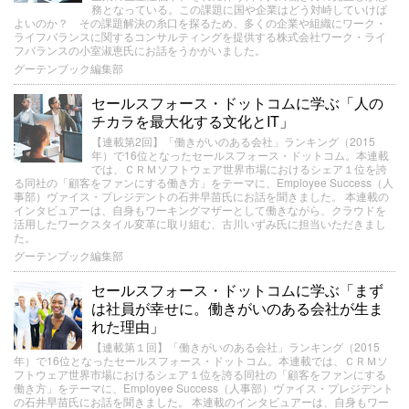
務となっている。この課題に国や企業はどう対峙していけば
よいのか？ その課題解決の糸口を探るため、多くの企業や組織にワーク・
ライフバランスに関するコンサルティングを提供する株式会社ワーク・ライ
フバランスの小室淑恵氏にお話をうかがいました。
グーテンブック編集部
セールスフォース・ドットコムに学ぶ「人の
チカラを最大化する文化とIT」
【連載第2回】「働きがいのある会社」ランキング（2015
年）で16位となったセールスフォース・ドットコム。本連載
では、ＣＲＭソフトウェア世界市場におけるシェア１位を誇
る同社の「顧客をファンにする働き方」をテーマに、Employee Success（人
事部）ヴァイス・プレジデントの石井早苗氏にお話を聞きました。 本連載の
インタビュアーは、自身もワーキングマザーとして働きながら、クラウドを
活用したワークスタイル変革に取り組む、古川いずみ氏に担当いただきまし
た。
グーテンブック編集部
セールスフォース・ドットコムに学ぶ「まず
は社員が幸せに。働きがいのある会社が生ま
れた理由」
【連載第１回】「働きがいのある会社」ランキング（2015
年）で16位となったセールスフォース・ドットコム。本連載では、ＣＲＭソ
フトウェア世界市場におけるシェア１位を誇る同社の「顧客をファンにする
働き方」をテーマに、Employee Success（人事部）ヴァイス・プレジデント
の石井早苗氏にお話を聞きました。 本連載のインタビュアーは、自身もワー