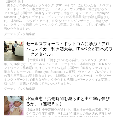
【連載第5回】
「働きがいのある会社」ランキング（2015年）で16位となったセールスフォ
ース・ドットコム。本連載では、ＣＲＭソフトウェア世界市場におけるシェ
ア１位を誇る同社の「顧客をファンにする働き方」をテーマに、Employee
Success（人事部）ヴァイス・プレジデントの石井早苗氏にお話を聞きまし
た。 本連載のインタビュアーは、自身もワーキングマザーとして働きなが
ら、クラウドを活用したワークスタイル変革に取り組む、古川いずみ氏に担
当いただきました。
グーテンブック編集部
セールスフォース・ドットコムに学ぶ「アロ
ハにスイカ、利き酒大会。IT✕ベタが日本式ワ
ークスタイル」
【連載第4回】「働きがいのある会社」ランキング（2015
年）で16位となったセールスフォース・ドットコム。本連載では、ＣＲＭソ
フトウェア世界市場におけるシェア１位を誇る同社の「顧客をファンにする
働き方」をテーマに、Employee Success（人事部）ヴァイス・プレジデント
の石井早苗氏にお話を聞きました。 本連載のインタビュアーは、自身もワー
キングマザーとして働きながら、クラウドを活用したワークスタイル変革に
取り組む、古川いずみ氏に担当いただきました。
グーテンブック編集部
小室淑恵「労働時間を減らすと出生率は伸び
るか」（連載５回）
【最終回】少子高齢化が進む中、日本社会全体の労働力不足
や企業の生産性低下、それに伴う日本人の働き方の見直しが