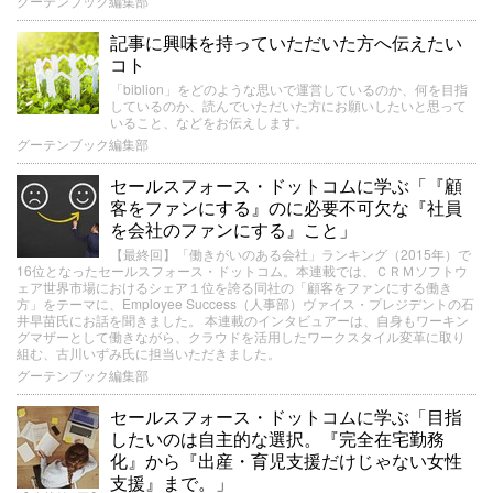
グーテンブック編集部
記事に興味を持っていただいた方へ伝えたい
コト
「biblion」をどのような思いで運営しているのか、何を目指
しているのか、読んでいただいた方にお願いしたいと思って
いること、などをお伝えします。
グーテンブック編集部
セールスフォース・ドットコムに学ぶ「『顧
客をファンにする』のに必要不可欠な『社員
を会社のファンにする』こと」
【最終回】「働きがいのある会社」ランキング（2015年）で
16位となったセールスフォース・ドットコム。本連載では、ＣＲＭソフトウ
ェア世界市場におけるシェア１位を誇る同社の「顧客をファンにする働き
方」をテーマに、Employee Success（人事部）ヴァイス・プレジデントの石
井早苗氏にお話を聞きました。 本連載のインタビュアーは、自身もワーキン
グマザーとして働きながら、クラウドを活用したワークスタイル変革に取り
組む、古川いずみ氏に担当いただきました。
グーテンブック編集部
セールスフォース・ドットコムに学ぶ「目指
したいのは自主的な選択。『完全在宅勤務
化』から『出産・育児支援だけじゃない女性
支援』まで。」