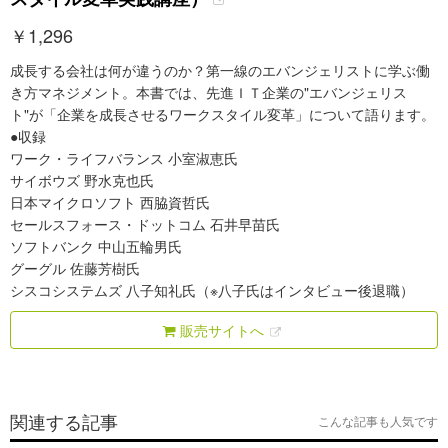
￥
1,296
成長する会社は何が違うのか？第一線のエバンジェリストに学ぶ働
き方マネジメント。本書では、先進ＩＴ企業の"エバンジェリス
ト"が「企業を成長させるワークスタイル変革」について語ります。
●収録
ワーク・ライフバランス 小室淑恵氏
サイボウズ 野水克也氏
日本マイクロソフト 西脇資哲氏
セールスフォース・ドットコム 石井早苗氏
ソフトバンク 中山五輪男氏
グーグル 佐藤芳樹氏
シスコシステムズ 八子知礼氏（※八子氏はインタビュー後退職）
販売サイトへ
関連する記事
こんな記事も人気です