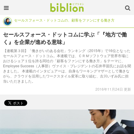
セールスフォース・ドットコムの、顧客をファンにする働き方
セールスフォース・ドットコムに学ぶ「『地方で働
く』を企業が進める意味」
【連載第３回】「働きがいのある会社」ランキング（2015年）で16位となった
セールスフォース・ドットコム。本連載では、ＣＲＭソフトウェア世界市場に
おけるシェア１位を誇る同社の「顧客をファンにする働き方」をテーマに、
Employee Success（人事部）ヴァイス・プレジデントの石井早苗氏にお話を聞
きました。 本連載のインタビュアーは、自身もワーキングマザーとして働きな
がら、クラウドを活用したワークスタイル変革に取り組む、古川いずみ氏に担
当いただきました。
2016年11月24日 更新