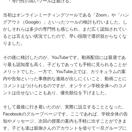
・専門性の高いツールは避ける。
当初はオンラインミーティングツールである「Zoom」や「ハン
グアウト（Google）」といったツールの検討も行いました。し
かしそれらは多少の専門性も感じられ、まだ広く認知されてい
るとは言えない状況でしたので、早い段階で選択肢からなくな
りました。
その後に検討したのが、YouTubeです。動画配信には最適であ
り最も認知度も高く、子どもであっても手軽に見られることが
メリットでした。一方で、YouTube上では、カリキュラムの案
内や告知といった事務的な連絡が出しにくいこと、動画ごとに
コメントはつけられるのですが、オンライン学校全体へのコメ
ントは出せないこともあり、優先順位を下げました。
そして最後に行き着いたのが、実際に設立することとなった、
Facebookのグループページです。ここであれば、学校全体の告
知やメッセージ、次回の授業の案内も手軽に出すことができま
す。子ども達は親御さんのアカウントを借りて一旦グループに