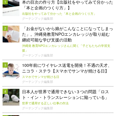
本の目次の作り方【出版社をやってみて分かった
1
「本と企画のつくり方」】
出版社をやってみて分かった「本と企画のつくり方」
グーテンブック編集部
「お金がないから娘がこんなことになってしまっ
2
た」。沖縄発教育NPOエンカレッジが取り組む
継続可能な学び支援の活動
沖縄発 教育NPOエンカレッジさんに聞く「子どもたちの学習支
援」
グーテンブック編集部
100年前にワイヤレス送電を開発！不遇の天才、
3
ニコラ・ステラ【スマホでサンマが焼ける日】
スマホでサンマが焼ける日
グーテンブック編集部
日本人が世界で通用できない３つの問題「ロス
4
ト・イン・トランスレーションに陥っている」
世界で通用する正しい仕事の作法
グーテンブック編集部