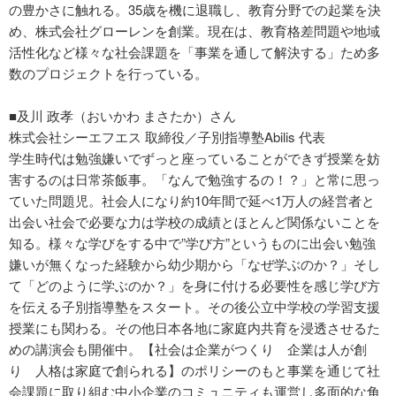
の豊かさに触れる。35歳を機に退職し、教育分野での起業を決
め、株式会社グローレンを創業。現在は、教育格差問題や地域
活性化など様々な社会課題を「事業を通して解決する」ため多
数のプロジェクトを行っている。
■及川 政孝（おいかわ まさたか）さん
株式会社シーエフエス 取締役／子別指導塾Abilis 代表
学生時代は勉強嫌いでずっと座っていることができず授業を妨
害するのは日常茶飯事。「なんで勉強するの！？」と常に思っ
ていた問題児。社会人になり約10年間で延べ1万人の経営者と
出会い社会で必要な力は学校の成績とほとんど関係ないことを
知る。様々な学びをする中で”学び方”というものに出会い勉強
嫌いが無くなった経験から幼少期から「なぜ学ぶのか？」そし
て「どのように学ぶのか？」を身に付ける必要性を感じ学び方
を伝える子別指導塾をスタート。その後公立中学校の学習支援
授業にも関わる。その他日本各地に家庭内共育を浸透させるた
めの講演会も開催中。【社会は企業がつくり 企業は人が創
り 人格は家庭で創られる】のポリシーのもと事業を通じて社
会課題に取り組む中小企業のコミュニティも運営し多面的な角