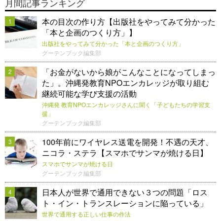
月間記事ランキング
本の目次の作り方【出版社をやってみて分かった
1
「本と企画のつくり方」】
出版社をやってみて分かった「本と企画のつくり方」
グーテンブック編集部
「お金がないから娘がこんなことになってしまっ
2
た」。沖縄発教育NPOエンカレッジが取り組む
継続可能な学び支援の活動
沖縄発 教育NPOエンカレッジさんに聞く「子どもたちの学習支
援」
グーテンブック編集部
100年前にワイヤレス送電を開発！不遇の天才、
3
ニコラ・ステラ【スマホでサンマが焼ける日】
スマホでサンマが焼ける日
グーテンブック編集部
日本人が世界で通用できない３つの問題「ロス
4
ト・イン・トランスレーションに陥っている」
世界で通用する正しい仕事の作法