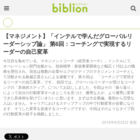
【マネジメント】「インテルで学んだグローバルリ
ーダーシップ論」 第6回：コーチングで実現するリ
ーダーの自己変革
今注目を集めている、マネジメントコーチ（経営者コーチ）。インテルにて、
オペレーション部門全般から、技術標準・新規事業開発など幅広く15以上の職
務を歴任され、現在は複数の企業やエグゼクティブのマネジメントコーチとし
て活動される板越正彦さんによる連載です。第６回は、「コーチングで実現す
るリーダーの自己変革」です。 前回では、グローバルリーダーが受けるコーチ
ングの「具体的ステップ」についてお話ししました。今回はその「振り返り」
によって自分の行動変革すべきところを見つけ、優秀な人が、より優秀に変革
できた具体例を挙げていきたいと思います。まずは大企業編。最初から完璧な
人はいません、キャリアにおけるステップアップの中で行動変革が必要になり
ます、そうした変革を促進するコーチングですが、今回はそのようなタイプ別
の行動変革の様子を掲載しました。
2016年8月23日 更新