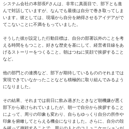
システム会社の本部長Fさんは、非常に真面目で、部下とも進
んで対話していますが、なんでも最後は自分で巻き取ってしま
います。彼としては、現場から自分を納得させるアイデアがで
てこないことに不満をもっていました。
そうした彼が設定した行動目標は、自分の部署以外のことを考
える時間をもつこと。好きな歴史を基にして、経営者目線をあ
げるストーリーをつくること。朝はつねに笑顔で挨拶すること
など。
他の部門との連携など、部下が期待しているもののそれまでは
実現できていなかったことなども積極的に取り組んでみるよう
になりました。
その結果、それまでは前日に飲み過ぎたときなど朝機嫌が悪く
部下から避けられていましたが、朝一で自分から挨拶すること
によって、周りの印象も変わり、自らもゆっくり自分の所作や
印象を俯瞰してとらえる機会になりました。さらに、自分の殻
を破って挑戦することで、周りの人とのコミュニケーションが