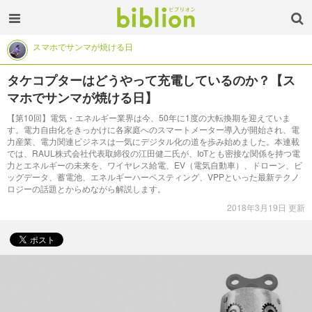
スマホでサンマが焼ける日
タケコプターはどうやって充電しているのか？【ス
マホでサンマが焼ける日】
【第10回】電気・エネルギー業界は今、50年に1度の大転換期を迎えていま
す。電力自由化をきっかけに各家庭へのスマートメーター導入が開始され、電
力産業、電力関連ビジネスは一気にデジタル化の道を歩み始めました。本連載
では、RAUL株式会社代表取締役の江田健二氏が、IoTとも密接な関係を持つ電
力とエネルギーの未来を、ワイヤレス給電、EV（電気自動車）、ドローン、ビ
ッグデータ、蓄電池、エネルギーハーベスティング、VPPといった最新テクノ
ロジーの話題とからめながら解説します。
2018年3月19日 更新