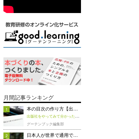
月間記事ランキング
本の目次の作り方【出版社...
1
出版社をやってみて分かった「本と企画のつくり方」
グーテンブック編集部
日本人が世界で通用できな...
2