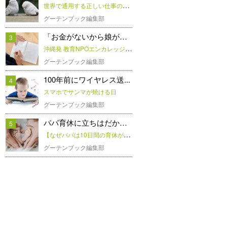
世界で通用する正しい仕事の作法
グーテンブック編集部
「お金がないから娘がこん...
3
沖縄発 教育NPOエンカレッジさんに聞く「子どもたちの学習支援」
グーテンブック編集部
100年前にワイヤレス送...
4
スマホでサンマが焼ける日
グーテンブック編集部
パパ育休に立ちはだかる理...
5
【なぜパパは10日間の育休が取れないのか？】取得者のリアルSTORYから男性育休を考える
グーテンブック編集部