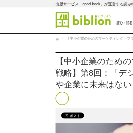
出版サービス「good.book」が運営する読
H
o
m
e
【中小企業のための
戦略】第8回：「デ
や企業に未来はない