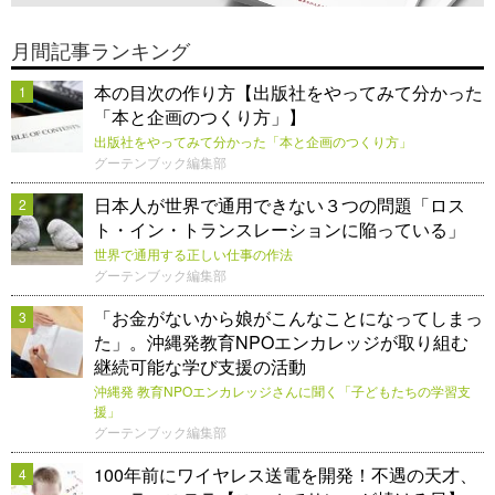
月間記事ランキング
本の目次の作り方【出版社をやってみて分かった
1
「本と企画のつくり方」】
出版社をやってみて分かった「本と企画のつくり方」
グーテンブック編集部
日本人が世界で通用できない３つの問題「ロス
2
ト・イン・トランスレーションに陥っている」
世界で通用する正しい仕事の作法
グーテンブック編集部
「お金がないから娘がこんなことになってしまっ
3
た」。沖縄発教育NPOエンカレッジが取り組む
継続可能な学び支援の活動
沖縄発 教育NPOエンカレッジさんに聞く「子どもたちの学習支
援」
グーテンブック編集部
100年前にワイヤレス送電を開発！不遇の天才、
4