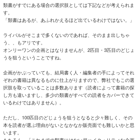
類書がすでにある場合の選択肢としては下記などが考えられま
す。
「類書はあるが、あふれかえるほど出ているわけではない。」
ライバルがそこまで多くないのであれば、そのまま出しちゃ
う、、もアリです。
オンリーワンの企画とはなりませんが、2匹目・3匹目のどじょ
うを狙うということですね。
企画がかぶっていても、結局書く人・編集者の手によってそれ
ぞれの書籍は異なるものに仕上がりますので、弊社でもこの選
択肢を取っていることは多数あります（読者によって書籍の探
し方も違いますし、多少の類書がすべての読者をカバーできて
いるわけではありません）。
ただし、100匹目のどじょうを狙うとなると少々難しく、その
本を読者が選ぶ理由がないとなかなか販売面でも難しいかと思
います。
もちろん、「これまでの類書にはない超ハイクォリティな企画