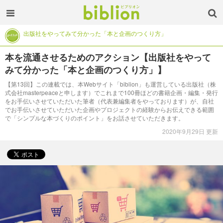
出版社をやってみて分かった「本と企画のつくり方」
本を流通させるためのアクション【出版社をやって
みて分かった「本と企画のつくり方」】
【第13回】この連載では、本Webサイト「biblion」も運営している出版社（株
式会社masterpeaceと申します）でこれまで100冊ほどの書籍企画・編集・発行
をお手伝いさせていただいた筆者（代表兼編集者をやっております）が、自社
でお手伝いさせていただいた企画やプロジェクトの経験からお伝えできる範囲
で「シンプルな本づくりのポイント」をお話させていただきます。
2020年9月29日 更新