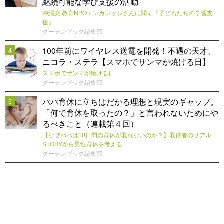
継続可能な学び支援の活動
沖縄発 教育NPOエンカレッジさんに聞く「子どもたちの学習支
援」
グーテンブック編集部
100年前にワイヤレス送電を開発！不遇の天才、
4
ニコラ・ステラ【スマホでサンマが焼ける日】
スマホでサンマが焼ける日
グーテンブック編集部
パパ育休に立ちはだかる理想と現実のギャップ。
5
「何で育休を取ったの？」と言われないためにや
るべきこと（連載第４回）
【なぜパパは10日間の育休が取れないのか？】取得者のリアル
STORYから男性育休を考える
グーテンブック編集部