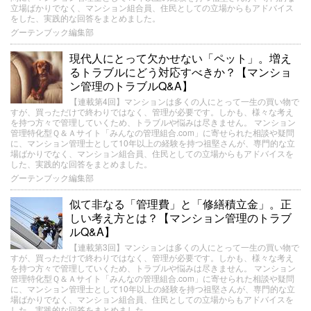
立場ばかりでなく、マンション組合員、住民としての立場からもアドバイス
をした、実践的な回答をまとめました。
グーテンブック編集部
現代人にとって欠かせない「ペット」。増え
るトラブルにどう対応すべきか？【マンショ
ン管理のトラブルQ&A】
【連載第4回】マンションは多くの人にとって一生の買い物で
すが、買っただけで終わりではなく、管理が必要です。しかも、様々な考え
を持つ方々で管理していくため、トラブルや悩みは尽きません。 マンション
管理特化型Ｑ＆Ａサイト「みんなの管理組合.com」に寄せられた相談や疑問
に、マンション管理士として10年以上の経験を持つ祖堅さんが、専門的な立
場ばかりでなく、マンション組合員、住民としての立場からもアドバイスを
した、実践的な回答をまとめました。
グーテンブック編集部
似て非なる「管理費」と「修繕積立金」。正
しい考え方とは？【マンション管理のトラブ
ルQ&A】
【連載第3回】マンションは多くの人にとって一生の買い物で
すが、買っただけで終わりではなく、管理が必要です。しかも、様々な考え
を持つ方々で管理していくため、トラブルや悩みは尽きません。 マンション
管理特化型Ｑ＆Ａサイト「みんなの管理組合.com」に寄せられた相談や疑問
に、マンション管理士として10年以上の経験を持つ祖堅さんが、専門的な立
場ばかりでなく、マンション組合員、住民としての立場からもアドバイスを
した、実践的な回答をまとめました。