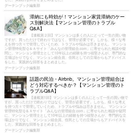
グーテンブック編集部
滞納にも時効が！マンション家賃滞納のケー
ス別解決法【マンション管理のトラブル
Q&A】
【連載第２回】マンションは多くの人にとって一生の買い物
ですが、買っただけで終わりではなく、管理が必要です。しかも、様々な考
えを持つ方々で管理していくため、トラブルや悩みは尽きません。 マンショ
ン管理特化型Ｑ＆Ａサイト「みんなの管理組合.com」に寄せられた相談や疑
問に、マンション管理士として10年以上の経験を持つ祖堅さんが、専門的な
立場ばかりでなく、マンション組合員、住民としての立場からもアドバイス
をした、実践的な回答をまとめました。
グーテンブック編集部
話題の民泊・Airbnb。マンション管理組合は
どう対応するべきか？【マンション管理のト
ラブルQ&A】
【連載第1回】マンションは多くの人にとって一生の買い物で
すが、買っただけで終わりではなく、管理が必要です。しかも、様々な考え
を持つ方々で管理していくため、トラブルや悩みは尽きません。 マンション
管理特化型Ｑ＆Ａサイト「みんなの管理組合.com」に寄せられた相談や疑問
に、マンション管理士として10年以上の経験を持つ祖堅さんが、専門的な立
場ばかりでなく、マンション組合員、住民としての立場からもアドバイスを
した、実践的な回答をまとめました。
グーテンブック編集部