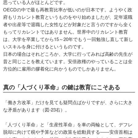
思っている人がほとんどです。
OECDの中で最も再教育比率が低いのが日本です。ようやく政
府もリカレント教育というものをやり始めましたが、定年退職
者や出産等で退職した女性などが対象だと言うのですから全く
もってリカレントではありません。世界中のリカレント教育
は、大学を卒業してから15～20年でもう一回勉強し直して新し
いスキルを身に付けるというものです。
日本の場合はそれどころか、大学に行ってみれば高齢の先生が
昔と同じことを教えています。安倍政権のやっていることは全
方位的に雇用の膠着化に向かうものでしかありません。
真の「人づくり革命」の鍵は教育にこそある
「働き方改革」だけを見ても疑問点ばかりですが、さらに大き
な矛盾があります（図-23右）。
「人づくり革命」と「生産性革命」を車の両輪として、デフレ
脱却に向けて税や予算などの政策を総動員する——安倍首相は