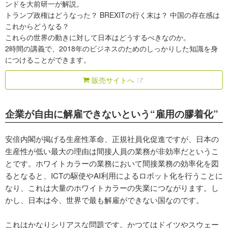
ンドを大前研一が解説。
トランプ政権はどうなった？ BREXITの行く末は？ 中国の存在感は
これからどうなる？
これらの世界の動きに対して日本はどうするべきなのか。
2時間の講義で、2018年のビジネスのためのしっかりした知識を身
につけることができます。
販売サイトへ
企業が自由に解雇できないという“雇用の膠着化”
安倍内閣が掲げる生産性革命、正規社員化促進ですが、日本の
生産性が低い最大の理由は間接人員の業務が非効率だというこ
とです。ホワイトカラーの業務において間接業務の効率化を図
るとなると、ICTの駆使やAI利用によるロボット化を行うことに
なり、これは大量のホワイトカラーの失業につながります。し
かし、日本は今、世界で最も解雇ができない国なのです。
これはかなりシリアスな問題です。かつてはドイツやスウェー