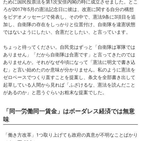
ために国民投票法を第1次安倍内閣の時に成立させました。とこ
ろが2017年5月の憲法記念日に彼は、改憲に関する自分の構想
をビデオメッセージで発表し、その中で、憲法9条に3項目を追
加し、自衛隊の存在をしっかりと位置付け、自衛隊を違憲状態
ではないようにしたい、合憲だとしたい、と言っています。
ちょっと待ってください。自民党はずっと「自衛隊は軍隊では
ありません」「だから自衛隊は合憲です」と言ってきたのでは
ありませんか。それがなぜ今頃になって「憲法に明文で書き込
む」と言い始めたのか意味が分かりません。私のように憲法を
ゼロベースでつくり直すことを提案し、条文を全部書き出して
起草している人間から見れば「ふざけるな、憲法を読んだこと
があるのか」と思うぐらいお粗末な提案でした。
「同一労働同一賃金」はボーダレス経済では無意
味
「働き方改革」1つ取り上げても政府の真意が不明なことばかり