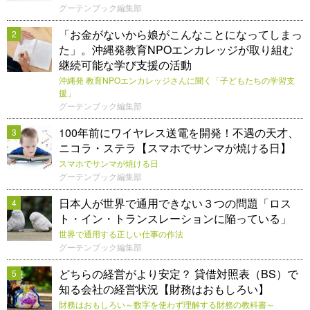
グーテンブック編集部
「お金がないから娘がこんなことになってしまっ
2
た」。沖縄発教育NPOエンカレッジが取り組む
継続可能な学び支援の活動
沖縄発 教育NPOエンカレッジさんに聞く「子どもたちの学習支
援」
グーテンブック編集部
100年前にワイヤレス送電を開発！不遇の天才、
3
ニコラ・ステラ【スマホでサンマが焼ける日】
スマホでサンマが焼ける日
グーテンブック編集部
日本人が世界で通用できない３つの問題「ロス
4
ト・イン・トランスレーションに陥っている」
世界で通用する正しい仕事の作法
グーテンブック編集部
どちらの経営がより安定？ 貸借対照表（BS）で
5
知る会社の経営状況【財務はおもしろい】
財務はおもしろい～数字を使わず理解する財務の教科書～