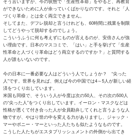
そう言いますが、今の状態で「生産性革命」をやると、再教育
ができないために人が余っていくばかりなのです。それと「人
づくり革命」とは全く両立できません。
そしてまた、デフレ脱却と言うけれども、60時間に残業を制限
してどうやって脱却するのでしょう。
こういうふうに何も考えずにものが言えるのが、安倍さんが強
い理由です。日本のマスコミで、「はい」と手を挙げて「生産
性革命と人づくり革命はどう両立するのですか？」と質問する
人が誰もいないのです。
今の日本に一番必要な人はどういう人でしょうか？ “尖った
人”です。世界を見れば、例えば今の中国では4～5人が新しい経
済をつくり出しています。
米国も同様で、そういう人が今度は次の50人、その次の500人
の“尖った人”をつくり出しています。イーロン・マスクなどは
性格が悪くて付き合った人が全員勘弁してくれと言うような人
物ですが、やはり世の中を変える力がありますし、ジャック・
マーやポニー・マーといった人たちも似たようなものです。
こうした人たちがエスタブリッシュメントの外側から出てき