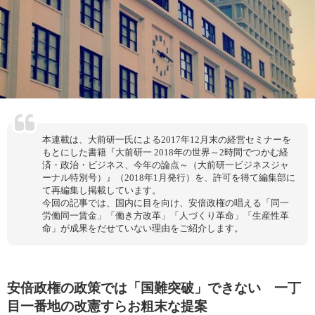
本連載は、大前研一氏による2017年12月末の経営セミナーを
もとにした書籍『大前研一 2018年の世界～2時間でつかむ経
済・政治・ビジネス、今年の論点～（大前研一ビジネスジャ
ーナル特別号）』（2018年1月発行）を、許可を得て編集部に
て再編集し掲載しています。
今回の記事では、国内に目を向け、安倍政権の唱える「同一
労働同一賃金」「働き方改革」「人づくり革命」「生産性革
命」が成果をだせていない理由をご紹介します。
安倍政権の政策では「国難突破」できない 一丁
目一番地の改憲すらお粗末な提案