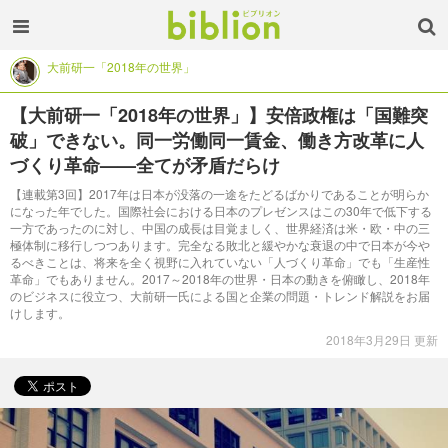
大前研一「2018年の世界」
【大前研一「2018年の世界」】安倍政権は「国難突
破」できない。同一労働同一賃金、働き方改革に人
づくり革命——全てが矛盾だらけ
【連載第3回】2017年は日本が没落の一途をたどるばかりであることが明らか
になった年でした。国際社会における日本のプレゼンスはこの30年で低下する
一方であったのに対し、中国の成長は目覚ましく、世界経済は米・欧・中の三
極体制に移行しつつあります。完全なる敗北と緩やかな衰退の中で日本が今や
るべきことは、将来を全く視野に入れていない「人づくり革命」でも「生産性
革命」でもありません。2017～2018年の世界・日本の動きを俯瞰し、2018年
のビジネスに役立つ、大前研一氏による国と企業の問題・トレンド解説をお届
けします。
2018年3月29日 更新