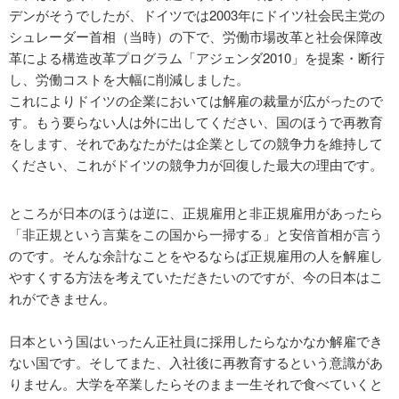
デンがそうでしたが、ドイツでは2003年にドイツ社会民主党の
シュレーダー首相（当時）の下で、労働市場改革と社会保障改
革による構造改革プログラム「アジェンダ2010」を提案・断行
し、労働コストを大幅に削減しました。
これによりドイツの企業においては解雇の裁量が広がったので
す。もう要らない人は外に出してください、国のほうで再教育
をします、それであなたがたは企業としての競争力を維持して
ください、これがドイツの競争力が回復した最大の理由です。
ところが日本のほうは逆に、正規雇用と非正規雇用があったら
「非正規という言葉をこの国から一掃する」と安倍首相が言う
のです。そんな余計なことをやるならば正規雇用の人を解雇し
やすくする方法を考えていただきたいのですが、今の日本はこ
れができません。
日本という国はいったん正社員に採用したらなかなか解雇でき
ない国です。そしてまた、入社後に再教育するという意識があ
りません。大学を卒業したらそのまま一生それで食べていくと