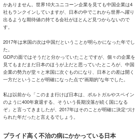
かありません。世界10大ユニコーン企業を見ても中国企業は4
社もランクインしていますが、日本の中でこれから世界へ躍り
出るような期待値の持てる会社がほとんど見つからないので
す。
2017年は米国の次は中国だということが明らかになった年でし
た。
GDPの面ではそうだと分かっていたことですが、個々の企業を
見てもまだまだ日本のほうが上だと思っていたところが、中国
企業の勢力が堂々と米国に次ぐものになり、日本との差は開く
一方だということが明確になった点で“画期的”な年でした。
私は以前から「このまま行けば日本は、ポルトガルやスペイン
のように400年衰退する、そういう長期没落が続く国になる
ぞ」と言ってきましたが、2017年はそのことが明確に決定づけ
られた年だったと言えるでしょう。
プライド高く不治の病にかかっている日本