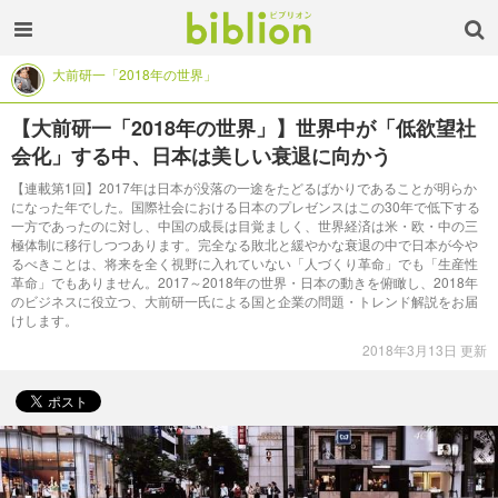
大前研一「2018年の世界」
【大前研一「2018年の世界」】世界中が「低欲望社
会化」する中、日本は美しい衰退に向かう
【連載第1回】2017年は日本が没落の一途をたどるばかりであることが明らか
になった年でした。国際社会における日本のプレゼンスはこの30年で低下する
一方であったのに対し、中国の成長は目覚ましく、世界経済は米・欧・中の三
極体制に移行しつつあります。完全なる敗北と緩やかな衰退の中で日本が今や
るべきことは、将来を全く視野に入れていない「人づくり革命」でも「生産性
革命」でもありません。2017～2018年の世界・日本の動きを俯瞰し、2018年
のビジネスに役立つ、大前研一氏による国と企業の問題・トレンド解説をお届
けします。
2018年3月13日 更新