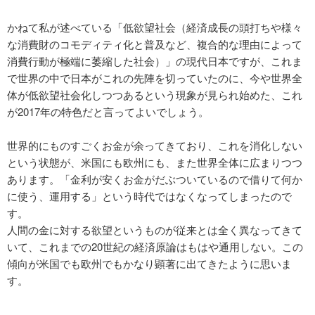
かねて私が述べている「低欲望社会（経済成長の頭打ちや様々
な消費財のコモディティ化と普及など、複合的な理由によって
消費行動が極端に萎縮した社会）」の現代日本ですが、これま
で世界の中で日本がこれの先陣を切っていたのに、今や世界全
体が低欲望社会化しつつあるという現象が見られ始めた、これ
が2017年の特色だと言ってよいでしょう。
世界的にものすごくお金が余ってきており、これを消化しない
という状態が、米国にも欧州にも、また世界全体に広まりつつ
あります。「金利が安くお金がだぶついているので借りて何か
に使う、運用する」という時代ではなくなってしまったので
す。
人間の金に対する欲望というものが従来とは全く異なってきて
いて、これまでの20世紀の経済原論はもはや通用しない。この
傾向が米国でも欧州でもかなり顕著に出てきたように思いま
す。