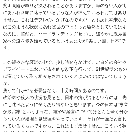
貧困問題が取り沙汰されることがありますが、職のない人が街
にあふれ路頭に迷っているような人が増えているわけではあり
ません。これはデフレのおかげなのですが、ともあれ本来なら
ばこのような状況にあれば世の中はもっと騒然としているはず
なのに、整然と、ハードランディングせずに、緩やかに没落国
家への道を歩み始めているというあたりが“美しい国、日本”で
す。
この緩やかな衰退の中で、少し時間をかけて、ご自分の会社や
プライベートにおいて抜本的な改革を行って、21世紀型のもの
に変えていく取り組みをされていくとよいのではないでしょう
か。
焦って何かやる必要はなく、十分時間があるのです。
政治家や役人の状況を見ると、日本の病が治るというのは、先
にも述べたように全くあり得ないと思います。今の日本は“家業
が政治家”というような、経済や経営についてほとんど全く分か
らない人が総理と副総理をやっています。それが一強だと言わ
れているくらいですから、これはまず治せません。こういう状