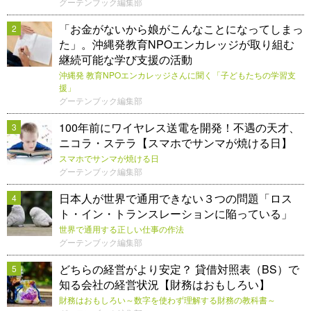
グーテンブック編集部
「お金がないから娘がこんなことになってしまっ
2
た」。沖縄発教育NPOエンカレッジが取り組む
継続可能な学び支援の活動
沖縄発 教育NPOエンカレッジさんに聞く「子どもたちの学習支
援」
グーテンブック編集部
100年前にワイヤレス送電を開発！不遇の天才、
3
ニコラ・ステラ【スマホでサンマが焼ける日】
スマホでサンマが焼ける日
グーテンブック編集部
日本人が世界で通用できない３つの問題「ロス
4
ト・イン・トランスレーションに陥っている」
世界で通用する正しい仕事の作法
グーテンブック編集部
どちらの経営がより安定？ 貸借対照表（BS）で
5
知る会社の経営状況【財務はおもしろい】
財務はおもしろい～数字を使わず理解する財務の教科書～