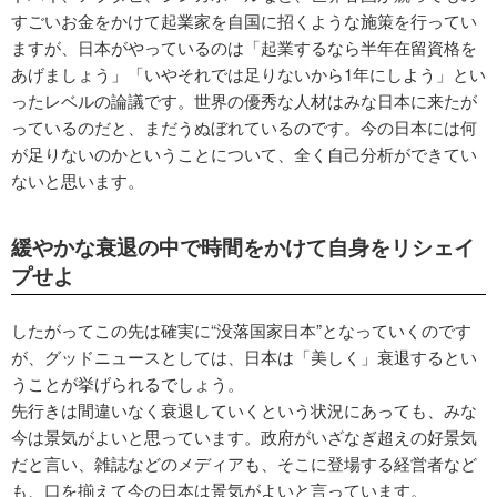
すごいお金をかけて起業家を自国に招くような施策を行ってい
ますが、日本がやっているのは「起業するなら半年在留資格を
あげましょう」「いやそれでは足りないから1年にしよう」とい
ったレベルの論議です。世界の優秀な人材はみな日本に来たが
っているのだと、まだうぬぼれているのです。今の日本には何
が足りないのかということについて、全く自己分析ができてい
ないと思います。
緩やかな衰退の中で時間をかけて自身をリシェイ
プせよ
したがってこの先は確実に“没落国家日本”となっていくのです
が、グッドニュースとしては、日本は「美しく」衰退するとい
うことが挙げられるでしょう。
先行きは間違いなく衰退していくという状況にあっても、みな
今は景気がよいと思っています。政府がいざなぎ超えの好景気
だと言い、雑誌などのメディアも、そこに登場する経営者など
も、口を揃えて今の日本は景気がよいと言っています。