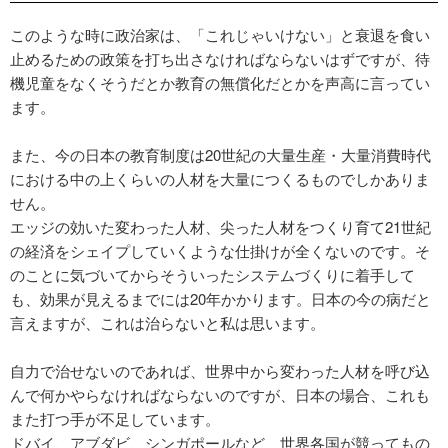
このような時に政治家は、「これじゃいけない」と衰退を食い
止めるための政策を打ち出さなければならないはずですが、待
機児童をなくそうだとか教育の無償化だとかを声高に言ってい
ます。
また、今の日本の教育制度は20世紀の大量生産・大量消費時代
における中の上くらいの人材を大量につくるものでしかありま
せん。
エッジの効いた変わった人材、尖った人材をつくり育て21世紀
の経済をシェイプしていくような仕掛けが全くないのです。そ
のことに気づいてからそういったシステムづくりに着手して
も、効果が見えるまでには20年かかります。日本の今の病だと
言えますが、これは治らないと私は思います。
自力で治せないのであれば、世界中から変わった人材を呼び込
んで何かやらなければならないのですが、日本の場合、これも
また打つ手が不足しています。
ドバイ、アブダビ、シンガポールなど、世界各国が競ってもの