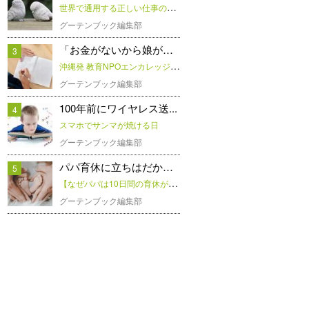
世界で通用する正しい仕事の作法
グーテンブック編集部
「お金がないから娘がこん...
3
沖縄発 教育NPOエンカレッジさんに聞く「子どもたちの学習支援」
グーテンブック編集部
100年前にワイヤレス送...
4
スマホでサンマが焼ける日
グーテンブック編集部
パパ育休に立ちはだかる理...
5
【なぜパパは10日間の育休が取れないのか？】取得者のリアルSTORYから男性育休を考える
グーテンブック編集部