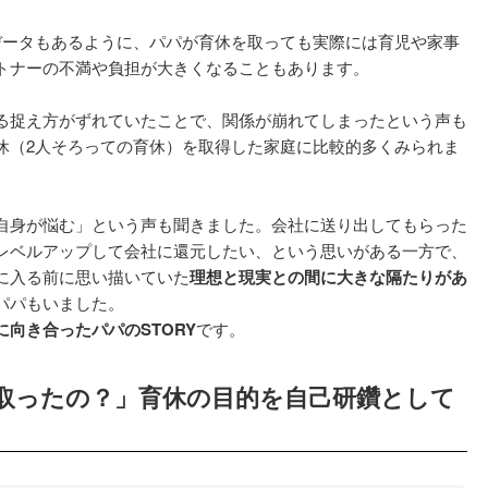
データもあるように、パパが育休を取っても実際には育児や家事
トナーの不満や負担が大きくなることもあります。
る捉え方がずれていたことで、関係が崩れてしまったという声も
休（2人そろっての育休）を取得した家庭に比較的多くみられま
自身が悩む」という声も聞きました。会社に送り出してもらった
レベルアップして会社に還元したい、という思いがある一方で、
に入る前に思い描いていた
理想と現実との間に大きな隔たりがあ
パパもいました。
向き合ったパパのSTORY
です。
を取ったの？」育休の目的を自己研鑽として