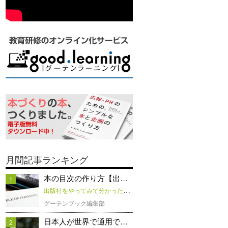
月間記事ランキング
本の目次の作り方【出版社...
1
出版社をやってみて分かった「本と企画のつくり方」
グーテンブック編集部
日本人が世界で通用できな...
2