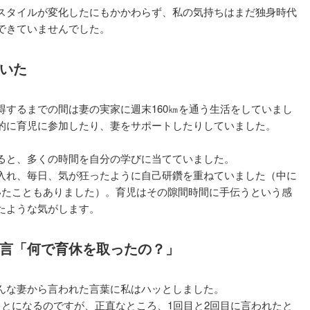
スタイルが変化したにもかかわらず、私の気持ちはまだ独身時代
できていませんでした。
いた
得するまでの間は妻の実家に週末160㎞を通う生活をしていまし
的に育児に参加したり、妻をサポートしたりしていました。
ると、多くの時間を自分の学びに当てていました。
入れ、毎日、気が狂ったように自己研鑽を重ねていました（中に
いたこともありました）。育児はその隙間時間に手伝うという感
たような気がします。
言「何で育休を取ったの？」
んな妻から言われた言葉に私はハッとしました。
ことになるのですが、正直なところ、1回目と2回目に言われたと