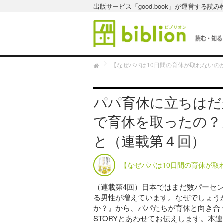
出版サービス「good.book」が運営する読
H
【なぜパパは10日間の育休が取れないの
o
m
e
パパ育休に立ちはだ
で育休を取ったの？
と（連載第４回）
【なぜパパは10日間の育休が取
（連載第4回）日本ではまだ数パーセ
る男性が増えています。なぜでしょう
か？』から、パパたちが育休と向き合
STORYとあわせてお伝えします。本