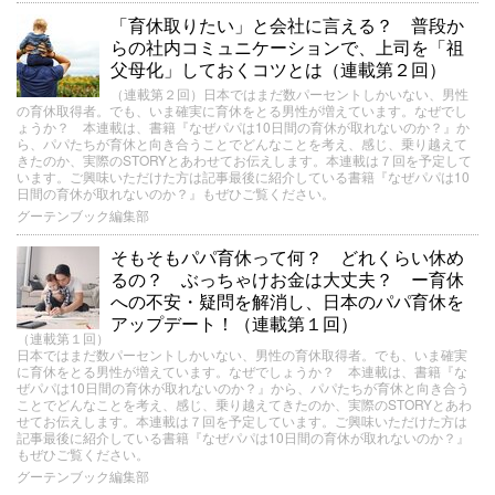
「育休取りたい」と会社に言える？ 普段か
らの社内コミュニケーションで、上司を「祖
父母化」しておくコツとは（連載第２回）
（連載第２回）日本ではまだ数パーセントしかいない、男性
の育休取得者。でも、いま確実に育休をとる男性が増えています。なぜでし
ょうか？ 本連載は、書籍『なぜパパは10日間の育休が取れないのか？』か
ら、パパたちが育休と向き合うことでどんなことを考え、感じ、乗り越えて
きたのか、実際のSTORYとあわせてお伝えします。本連載は７回を予定して
います。ご興味いただけた方は記事最後に紹介している書籍『なぜパパは10
日間の育休が取れないのか？』もぜひご覧ください。
グーテンブック編集部
そもそもパパ育休って何？ どれくらい休め
るの？ ぶっちゃけお金は大丈夫？ ー育休
への不安・疑問を解消し、日本のパパ育休を
アップデート！（連載第１回）
（連載第１回）
日本ではまだ数パーセントしかいない、男性の育休取得者。でも、いま確実
に育休をとる男性が増えています。なぜでしょうか？ 本連載は、書籍『な
ぜパパは10日間の育休が取れないのか？』から、パパたちが育休と向き合う
ことでどんなことを考え、感じ、乗り越えてきたのか、実際のSTORYとあわ
せてお伝えします。本連載は７回を予定しています。ご興味いただけた方は
記事最後に紹介している書籍『なぜパパは10日間の育休が取れないのか？』
もぜひご覧ください。
グーテンブック編集部