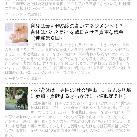
す。ご興味いただけた方は記事最後に紹介している書籍『なぜパパは10日間
の育休が取れないのか？』もぜひご覧ください。
グーテンブック編集部
育児は最も難易度の高いマネジメント！？
育休はパパと部下を成長させる貴重な機会
（連載第６回）
（連載第６回）日本ではまだ数パーセントしかいない、男性
の育休取得者。でも、いま確実に育休をとる男性が増えています。なぜでし
ょうか？ 本連載は、書籍『なぜパパは10日間の育休が取れないのか？』か
ら、パパたちが育休と向き合うことでどんなことを考え、感じ、乗り越えて
きたのか、実際のSTORYとあわせてお伝えします。本連載は７回を予定して
います。ご興味いただけた方は記事最後に紹介している書籍『なぜパパは10
日間の育休が取れないのか？』もぜひご覧ください。
グーテンブック編集部
パパ育休は「男性の”社会”進出」。育児を地域
に参加・貢献するきっかけに（連載第５回）
（連載第5回）日本ではまだ数パーセントしかいない、男性の
育休取得者。でも、いま確実に育休をとる男性が増えていま
す。なぜでしょうか？ 本連載は、書籍『なぜパパは10日間
の育休が取れないのか？』から、パパたちが育休と向き合うことでどんなこ
とを考え、感じ、乗り越えてきたのか、実際のSTORYとあわせてお伝えしま
す。本連載は７回を予定しています。ご興味いただけた方は記事最後に紹介
している書籍『なぜパパは10日間の育休が取れないのか？』もぜひご覧くだ
さい。