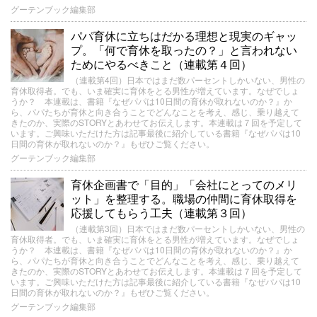
グーテンブック編集部
パパ育休に立ちはだかる理想と現実のギャッ
プ。「何で育休を取ったの？」と言われない
ためにやるべきこと（連載第４回）
（連載第4回）日本ではまだ数パーセントしかいない、男性の
育休取得者。でも、いま確実に育休をとる男性が増えています。なぜでしょ
うか？ 本連載は、書籍『なぜパパは10日間の育休が取れないのか？』か
ら、パパたちが育休と向き合うことでどんなことを考え、感じ、乗り越えて
きたのか、実際のSTORYとあわせてお伝えします。本連載は７回を予定して
います。ご興味いただけた方は記事最後に紹介している書籍『なぜパパは10
日間の育休が取れないのか？』もぜひご覧ください。
グーテンブック編集部
育休企画書で「目的」「会社にとってのメリ
ット」を整理する。職場の仲間に育休取得を
応援してもらう工夫（連載第３回）
（連載第3回）日本ではまだ数パーセントしかいない、男性の
育休取得者。でも、いま確実に育休をとる男性が増えています。なぜでしょ
うか？ 本連載は、書籍『なぜパパは10日間の育休が取れないのか？』か
ら、パパたちが育休と向き合うことでどんなことを考え、感じ、乗り越えて
きたのか、実際のSTORYとあわせてお伝えします。本連載は７回を予定して
います。ご興味いただけた方は記事最後に紹介している書籍『なぜパパは10
日間の育休が取れないのか？』もぜひご覧ください。
グーテンブック編集部