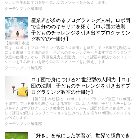
ションを生み出す力を培うロボ団のメソッドをお伝えします。
グーテンブック編集部
産業界が求めるプログラミング人材。ロボ団
で自分ののキャリアを拓く【ロボ団の法則
子どものチャレンジを引き出すプログラミン
グ教室の仕掛け】
【第3回】本連
載は、ロボットプログラミング教室「ロボ団」を運営している重見彰則さん
による書籍『ロボ団の法則 子どものチャレンジを引き出すプログラミング
教室の仕掛け』から、課題発見力と創造力、そして課題を解決するソリュー
ションを生み出す力を培うロボ団のメソッドをお伝えします。
グーテンブック編集部
ロボ団で身につける21世紀型の人間力【ロボ
団の法則 子どものチャレンジを引き出すプ
ログラミング教室の仕掛け】
【第2回】本連載は、ロボットプログラミング教室「ロボ団」
を運営している重見彰則さんによる書籍『ロボ団の法則 子どものチャレン
ジを引き出すプログラミング教室の仕掛け』から、課題発見力と創造力、そ
して課題を解決するソリューションを生み出す力を培うロボ団のメソッドを
お伝えします。
グーテンブック編集部
「好き」を核にした学習が、世界で勝負でき