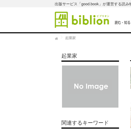
出版サービス「good.book」が運営する読
H
起業家
o
m
e
起業家
関連するキーワード