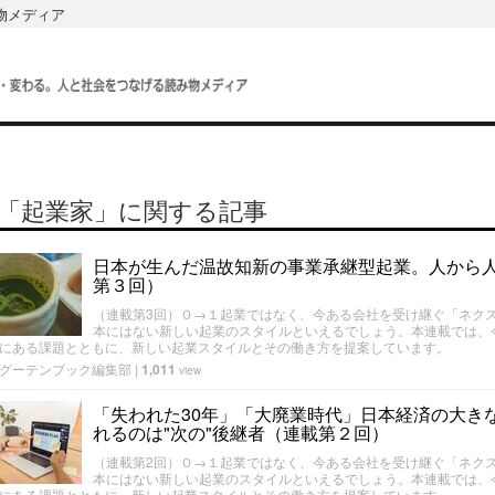
み物メディア
「起業家」に関する記事
日本が生んだ温故知新の事業承継型起業。人から
第３回）
（連載第3回）０→１起業ではなく、今ある会社を受け継ぐ「ネク
本にはない新しい起業のスタイルといえるでしょう。本連載では、
にある課題とともに、新しい起業スタイルとその働き方を提案しています。
グーテンブック編集部
|
1,011
view
「失われた30年」「大廃業時代」日本経済の大き
れるのは"次の"後継者（連載第２回）
（連載第2回）０→１起業ではなく、今ある会社を受け継ぐ「ネク
本にはない新しい起業のスタイルといえるでしょう。本連載では、
にある課題とともに、新しい起業スタイルとその働き方を提案しています。