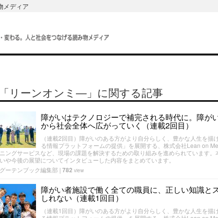
み物メディア
「リーンオンミ―」に関する記事
障がいはテクノロジーで補完される時代に。障が
から社会全体へ広がっていく（連載2回目）
（連載2回目）障がいのある方がより自分らしく、豊かな人生を描
る情報プラットフォームの提供」を展開する、株式会社Lean on 
ニングサービスなど、現場の課題を解決するための取り組みを進められています。
いや今後の展望についてインタビューした内容をまとめています。
グーテンブック編集部
|
782
view
障がい者施設で働く全ての職員に、正しい知識と
しれない（連載1回目）
（連載1回目）障がいのある方がより自分らしく、豊かな人生を描
る情報プラットフォームの提供」を展開する、株式会社Lean on 