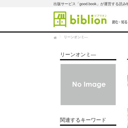
出版サービス「good.book」が運営する読
H
リーンオンミ―
o
m
e
リーンオンミ―
関連するキーワード